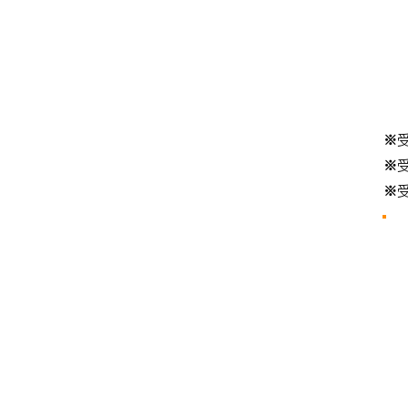
​※
​※
​※