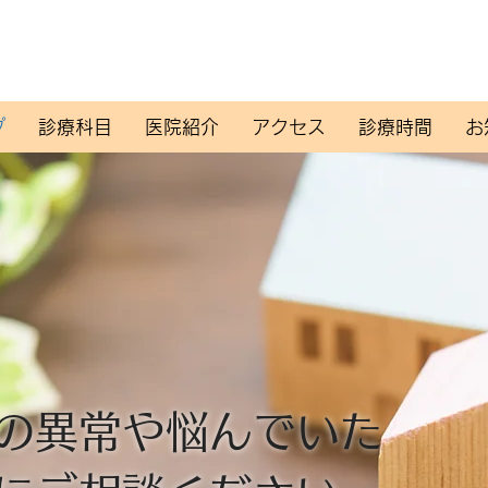
TEL：096-326-8000
プ
診療科目
医院紹介
アクセス
診療時間
お
の異常や悩んでいた